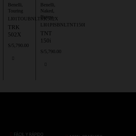
Benelli
,
Benelli
,
Touring
Naked
,
Pistera
LI01TOUBNLTRK502X
LI01PISBNLTNT150I
TRK
TNT
502X
150i
S/
5,790.00
S/
5,790.00
FÁCIL Y RÁPIDO