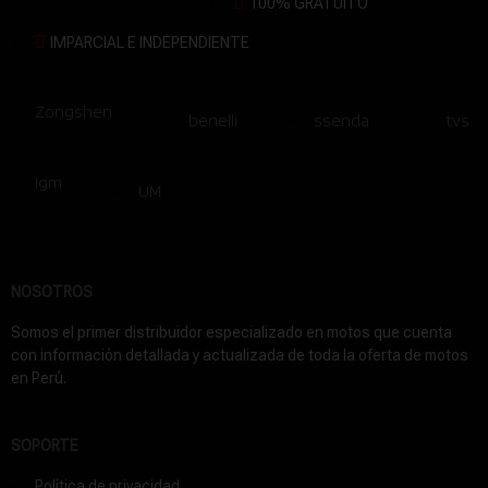
100% GRATUITO
IMPARCIAL E INDEPENDIENTE
Zongshen
benelli
ssenda
tvs
Igm
UM
NOSOTROS
Somos el primer distribuidor especializado en motos que cuenta
con información detallada y actualizada de toda la oferta de motos
en Perú.
SOPORTE
Política de privacidad