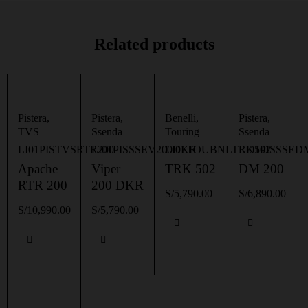
Related products
Pistera
,
Pistera
,
Benelli
,
Pistera
,
TVS
Ssenda
Touring
Ssenda
LI01PISTVSRTR200
LI01PISSSEV200DKR
LI01TOUBNLTRK502
LI01PISSSED
Apache
Viper
TRK 502
DM 200
RTR 200
200 DKR
S/
5,790.00
S/
6,890.00
S/
10,990.00
S/
5,790.00