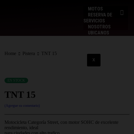
MOTOS
RESERVA DE
SERVICIOS
NOSOTROS
UBICANOS
CRÉDITO FACIL
Home
Pistera
TNT 15
X
EN STOCK
TNT 15
Agregue su comentario
Motocicleta Categoría Street, con motor SOHC de excelente
rendimiento, ideal
para ciudades con alto trafico