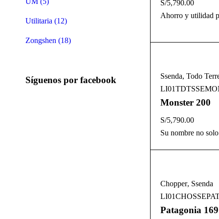
UM (5)
S/
5,790.00
Ahorro y utilidad p
Utilitaria (12)
Zongshen (18)
Ssenda
,
Todo Terr
Síguenos por facebook
LI01TDTSSEMO
Monster 200
S/
5,790.00
Su nombre no solo 
Chopper
,
Ssenda
LI01CHOSSEPAT
Patagonia 169