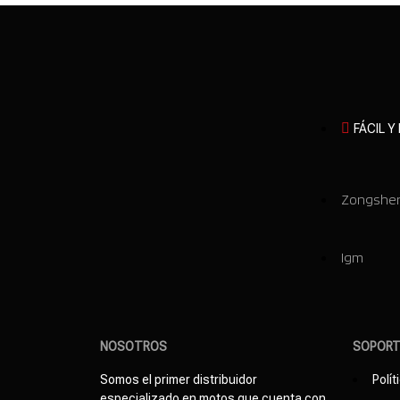
FÁCIL Y
Zongshe
Igm
NOSOTROS
SOPOR
Somos el primer distribuidor
Polít
especializado en motos que cuenta con