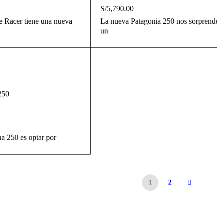
S/
5,790.00
 Racer tiene una nueva
La nueva Patagonia 250 nos sorprend
un
250
na 250 es optar por
1
2