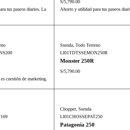
S/
5,790.00
ara tus paseos diarios. La
Ahorro y utilidad para tus paseos diar
eno
Ssenda
,
Todo Terreno
NS200
LI01TDTSSEMON250R
Monster 250R
S/
5,790.00
es cuestión de marketing.
Chopper
,
Ssenda
169
LI01CHOSSEPAT250
Patagonia 250