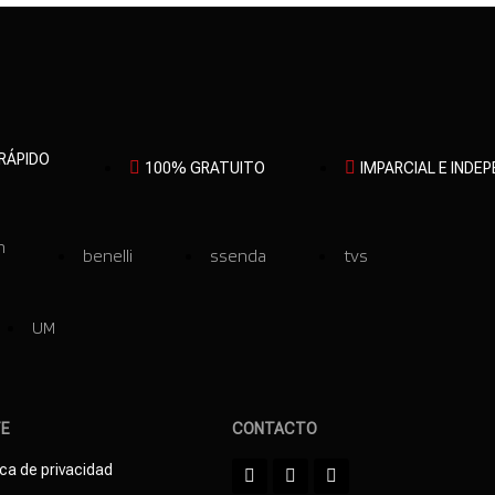
 RÁPIDO
100% GRATUITO
IMPARCIAL E INDE
n
benelli
ssenda
tvs
UM
TE
CONTACTO
ica de privacidad