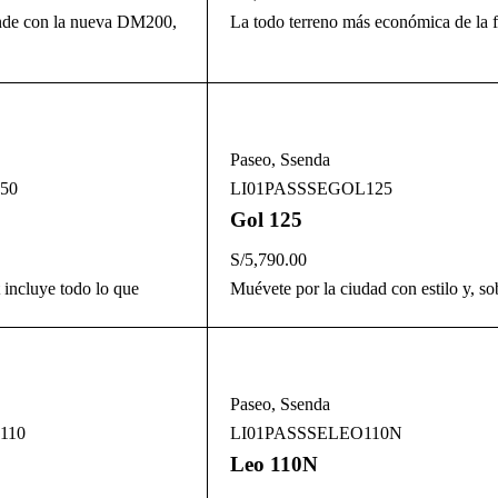
nde con la nueva DM200,
La todo terreno más económica de la f
Paseo
,
Ssenda
50
LI01PASSSEGOL125
Gol 125
S/
5,790.00
 incluye todo lo que
Muévete por la ciudad con estilo y, so
Paseo
,
Ssenda
110
LI01PASSSELEO110N
Leo 110N