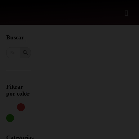
Buscar
Search Button
Search
for:
Filtrar
por color
Categorías