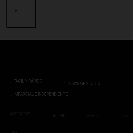
FÁCIL Y RÁPIDO
100% GRATUITO
IMPARCIAL E INDEPENDIENTE
Zongshen
benelli
ssenda
tvs
Igm