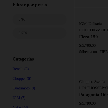
Filtrar por precio
IGM
,
Utilitaria
LI01UTIIGMFIE1
Fiera 150
Filter
S/
5,790.00
Súbete a una FIER
Categorías
Benelli (8)
Chopper (6)
Chopper
,
Ssenda
LI01CHOSSEPAT
Cuatrimoto (0)
Patagonia 169
IGM (7)
S/
5,790.00
Naked (3)