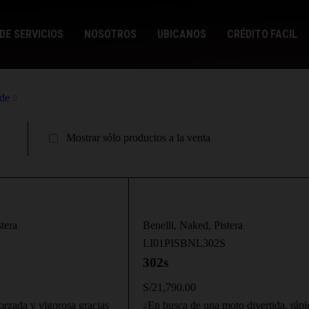
DE SERVICIOS
NOSOTROS
UBICANOS
CRÉDITO FACIL
de
Mostrar sólo productos a la venta
stera
Benelli
,
Naked
,
Pistera
LI01PISBNL302S
302s
S/
21,790.00
forzada y vigorosa gracias
¿En busca de una moto divertida, rápi