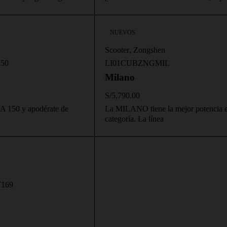
NUEVOS
Scooter
,
Zongshen
50
LI01CUBZNGMIL
Milano
S/
5,790.00
A 150 y apodérate de
La MILANO tiene la mejor potencia 
categoría. La línea
169