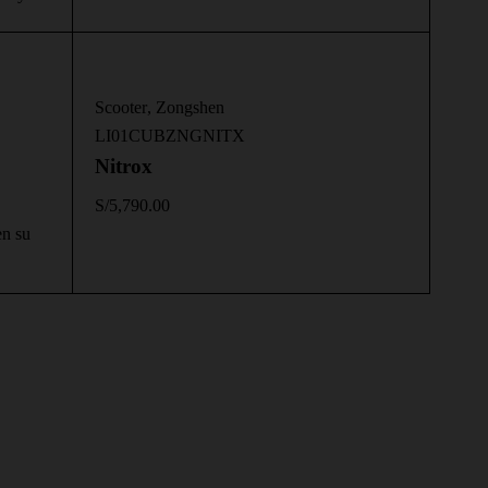
Scooter
,
Zongshen
LI01CUBZNGNITX
Nitrox
S/
5,790.00
en su