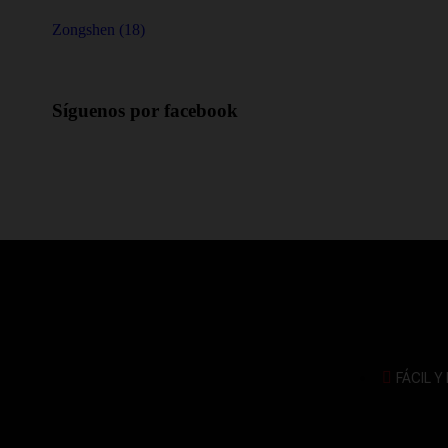
Zongshen (18)
Síguenos por facebook
FÁCIL Y