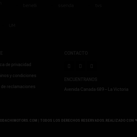
n
benelli
ssenda
tvs
UM
TE
CONTACTO
ica de privacidad
inos y condiciones
ENCUENTRANOS
o de reclamaciones
Avenida Canada 689 – La Victoria
ODACHIMOTORS.COM | TODOS LOS DERECHOS RESERVADOS.REALIZADO CON 