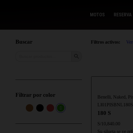
MOTOS
RESERVA 
Buscar
Filtros activos:
Ver
Search Button
Search
for:
Filtrar por color
Benelli
,
Naked
,
Pi
LI01PISBNL180S
180 S
S/
10,840.00
Su silueta se ve re