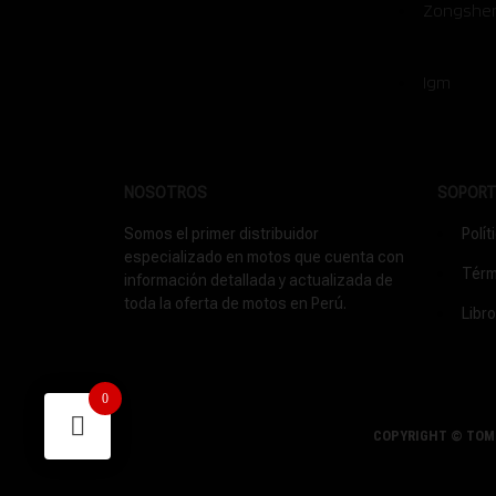
Zongshe
Igm
NOSOTROS
SOPOR
Somos el primer distribuidor
Polít
especializado en motos que cuenta con
Térm
información detallada y actualizada de
toda la oferta de motos en Perú.
Libr
0
COPYRIGHT © TOM