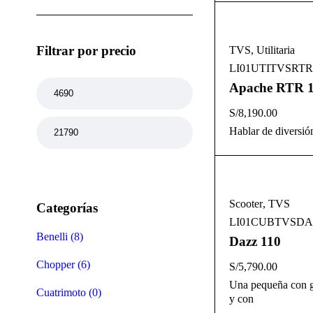
Filtrar por precio
TVS
,
Utilitaria
LI01UTITVSRTR
Apache RTR 
S/
8,190.00
Hablar de diversión
Filter
Scooter
,
TVS
Categorías
LI01CUBTVSDA
Benelli (8)
Dazz 110
Chopper (6)
S/
5,790.00
Una pequeña con gr
Cuatrimoto (0)
y con