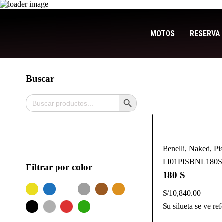
MOTOS
RESERVA 
Buscar
Search Button
Search
for:
Benelli
,
Naked
,
Pi
LI01PISBNL180S
Filtrar por color
180 S
S/
10,840.00
Su silueta se ve re