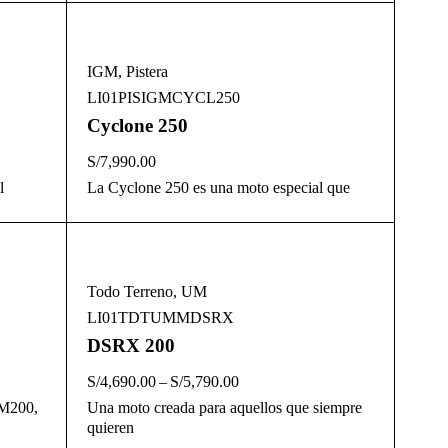
IGM
,
Pistera
LI01PISIGMCYCL250
Cyclone 250
S/
7,990.00
l
La Cyclone 250 es una moto especial que
Todo Terreno
,
UM
LI01TDTUMMDSRX
DSRX 200
S/
4,690.00
–
S/
5,790.00
DM200,
Una moto creada para aquellos que siempre
quieren