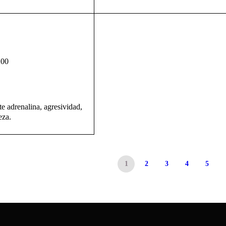
00
e adrenalina, agresividad,
eza.
1
2
3
4
5