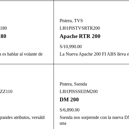
Pistera
,
TVS
180
LI01PISTVSRTR200
180
Apache RTR 200
S/
10,990.00
 es hablar al volante de
La Nueva Apache 200 FI ABS lleva e
Pistera
,
Ssenda
ZZ110
LI01PISSSEDM200
DM 200
S/
6,890.00
andes atributos, versátil
Ssenda nos sorprende con la nueva 
una