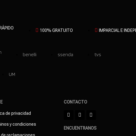
 RÁPIDO
100% GRATUITO
IMPARCIAL E INDE
n
benelli
ssenda
tvs
UM
TE
CONTACTO
ica de privacidad
inos y condiciones
ENCUENTRANOS
o de reclamaciones