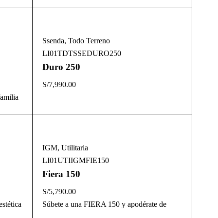
Ssenda
,
Todo Terreno
LI01TDTSSEDURO250
Duro 250
S/
7,990.00
amilia
IGM
,
Utilitaria
LI01UTIIGMFIE150
Fiera 150
S/
5,790.00
stética
Súbete a una FIERA 150 y apodérate de