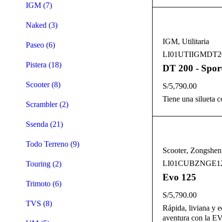
IGM (7)
Naked (3)
IGM
,
Utilitaria
Paseo (6)
LI01UTIIGMDT2
Pistera (18)
DT 200 - Spor
Scooter (8)
S/
5,790.00
Tiene una silueta 
Scrambler (2)
Ssenda (21)
Todo Terreno (9)
Scooter
,
Zongshen
LI01CUBZNGE1
Touring (2)
Evo 125
Trimoto (6)
S/
5,790.00
TVS (8)
Rápida, liviana y
aventura con la