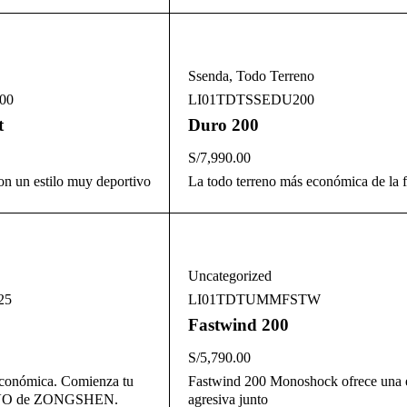
Ssenda
,
Todo Terreno
00
LI01TDTSSEDU200
t
Duro 200
S/
7,990.00
con un estilo muy deportivo
La todo terreno más económica de la f
Uncategorized
25
LI01TDTUMMFSTW
Fastwind 200
S/
5,790.00
 económica. Comienza tu
Fastwind 200 Monoshock ofrece una e
 EVO de ZONGSHEN.
agresiva junto