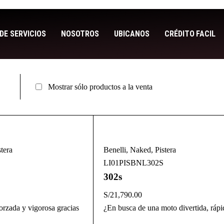
DE SERVICIOS
NOSOTROS
UBICANOS
CRÉDITO FACIL
Mostrar sólo productos a la venta
stera
Benelli
,
Naked
,
Pistera
LI01PISBNL302S
302s
S/
21,790.00
forzada y vigorosa gracias
¿En busca de una moto divertida, rápi