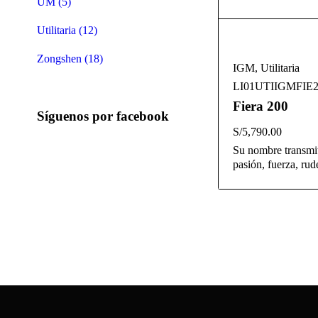
UM (5)
Utilitaria (12)
Zongshen (18)
IGM
,
Utilitaria
LI01UTIIGMFIE2
Fiera 200
Síguenos por facebook
S/
5,790.00
Su nombre transmit
pasión, fuerza, rud